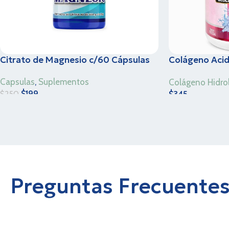
Citrato de Magnesio c/60 Cápsulas
Colágeno Acido
kg
Capsulas
,
Suplementos
Colágeno Hidro
$
199
$
345
$
250
Preguntas Frecuente