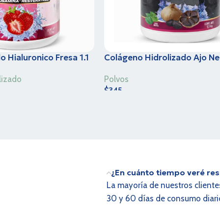
 Hialuronico Fresa 1.1
Colágeno Hidrolizado Ajo Ne
& Greco – Sabor Menta- 1.1 
lizado
Polvos
$
345
s
¿En cuánto tiempo veré res
La mayoría de nuestros cliente
30 y 60 días de consumo diario.