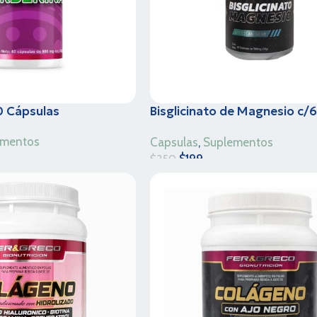
0 Cápsulas
Bisglicinato de Magnesio c/
Cápsulas
ementos
Capsulas
,
Suplementos
$
199
$
250