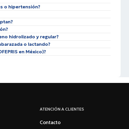
es o hipertensión?
ptan?
ión?
eno hidrolizado y regular?
mbarazada o lactando?
COFEPRIS en México)?
ATENCIÓN A CLIENTES
Contacto