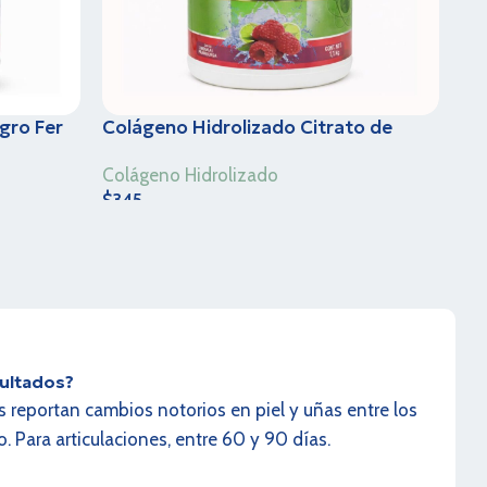
gro Fer
Colágeno Hidrolizado Citrato de
Kg
magnesio Fer & Greco – Sabor
Colágeno Hidrolizado
Limonada de frambuesa- 1.1 Kg
$
345
ultados?
s reportan cambios notorios en piel y uñas entre los
 Para articulaciones, entre 60 y 90 días.