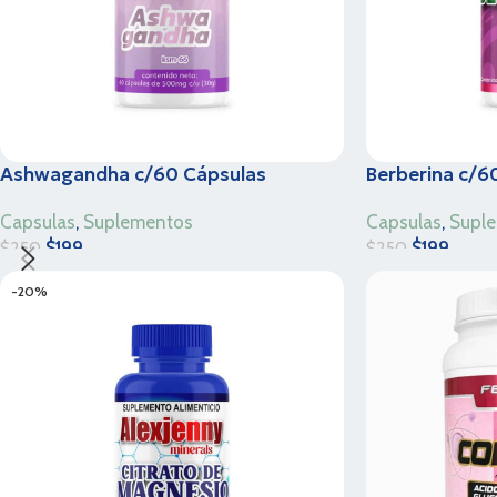
Ashwagandha c/60 Cápsulas
Berberina c/6
Capsulas
,
Suplementos
Capsulas
,
Supl
$
199
$
199
$
250
$
250
-20%