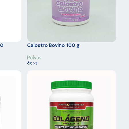
60
Calostro Bovino 100 g
Polvos
$
522