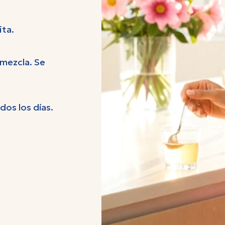
ita.
mezcla. Se
os los días.