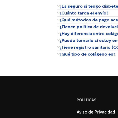
¿Es seguro si tengo diabet
¿Cuánto tarda el envío?
¿Qué métodos de pago ace
¿Tienen política de devoluc
¿Hay diferencia entre colág
¿Puedo tomarlo si estoy e
¿Tiene registro sanitario (
¿Qué tipo de colágeno es?
POLÍTICAS
Aviso de Privacidad