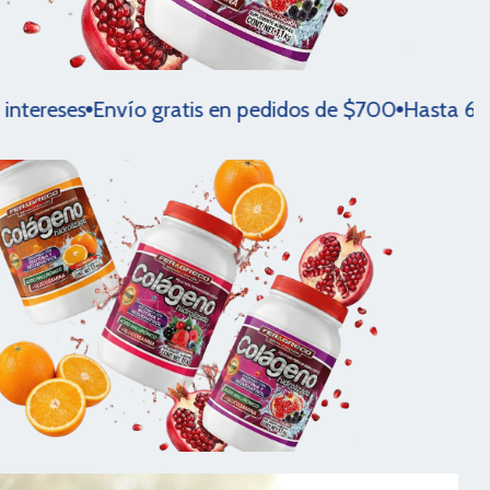
es
Envío gratis en pedidos de $700
Hasta 60% de de