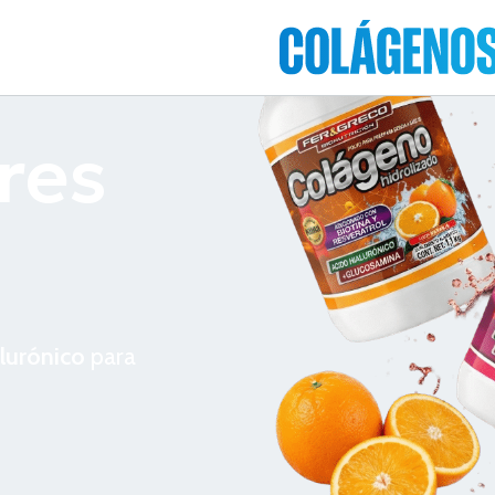
res
lurónico
para