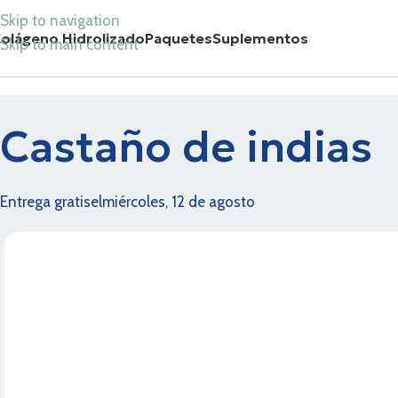
Skip to navigation
olágeno Hidrolizado
Paquetes
Suplementos
Skip to main content
Castaño de indias
Entrega gratis
el
miércoles, 12 de agosto