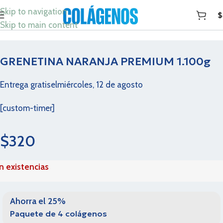
Skip to navigation
$
Skip to main content
GRENETINA NARANJA PREMIUM 1.100g
Entrega gratis
el
miércoles, 12 de agosto
[custom-timer]
$
320
in existencias
Ahorra el 25%
Paquete de 4 colágenos