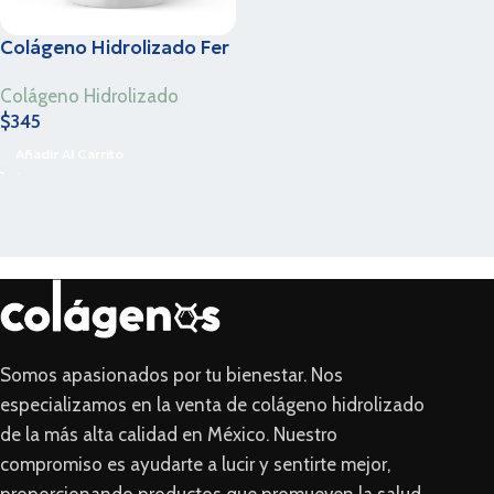
Colágeno Hidrolizado Fer
& Greco – Guanábana –
Colágeno Hidrolizado
1.1 Kg
$
345
Añadir Al Carrito
Somos apasionados por tu bienestar. Nos
especializamos en la venta de colágeno hidrolizado
de la más alta calidad en México. Nuestro
compromiso es ayudarte a lucir y sentirte mejor,
proporcionando productos que promueven la salud