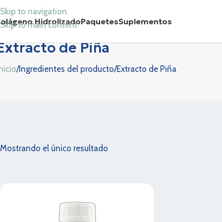
Skip to navigation
olágeno Hidrolizado
Paquetes
Suplementos
Skip to main content
Extracto de Piña
nicio
Ingredientes del producto
Extracto de Piña
Mostrando el único resultado