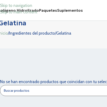
Skip to navigation
olágeno Hidrolizado
Paquetes
Suplementos
Skip to main content
Gelatina
nicio
Ingredientes del producto
Gelatina
No se han encontrado productos que coincidan con tu selec