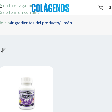
Skip to navigation
$
Limón
Skip to main content
Inicio
Ingredientes del producto
Limón