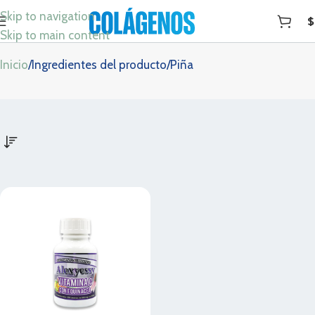
Skip to navigation
$
Piña
Skip to main content
Inicio
Ingredientes del producto
Piña