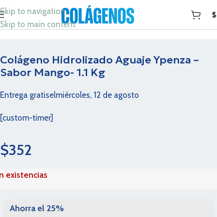
Skip to navigation
$
Skip to main content
Colágeno Hidrolizado Aguaje Ypenza –
Sabor Mango- 1.1 Kg
Entrega gratis
el
miércoles, 12 de agosto
[custom-timer]
$
352
in existencias
Ahorra el 25%