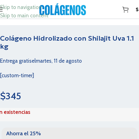
Skip to navigation
$
Skip to main content
Colágeno Hidrolizado con Shilajit Uva 1.1
kg
Entrega gratis
el
martes, 11 de agosto
[custom-timer]
$
345
in existencias
Ahorra el 25%