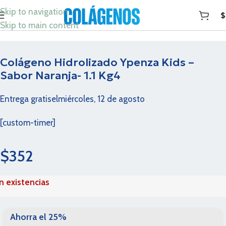
Skip to navigation
$
Skip to main content
Colágeno Hidrolizado Ypenza Kids –
Sabor Naranja- 1.1 Kg4
Entrega gratis
el
miércoles, 12 de agosto
[custom-timer]
$
352
in existencias
Ahorra el 25%