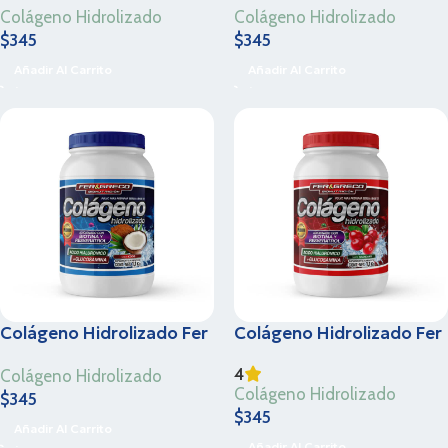
Colágeno Hidrolizado
Colágeno Hidrolizado
Kg
Kg
$
345
$
345
Añadir Al Carrito
Añadir Al Carrito
Colágeno Hidrolizado Fer
Colágeno Hidrolizado Fer
& Greco – Sabor Coco –
& Greco – Arándano – 1.1
4
Colágeno Hidrolizado
1.1 Kg
Kg
Colágeno Hidrolizado
$
345
$
345
Añadir Al Carrito
Añadir Al Carrito