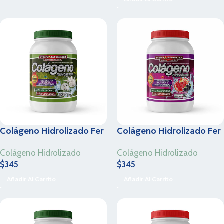
Colágeno Hidrolizado Fer
Colágeno Hidrolizado Fer
& Greco – Guanábana –
& Greco – Granada y
Colágeno Hidrolizado
Colágeno Hidrolizado
1.1 Kg
Zarzamora – 1.1 Kg
$
345
$
345
Añadir Al Carrito
Añadir Al Carrito