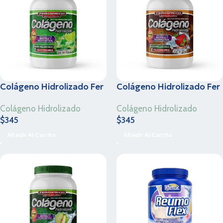
Colágeno Hidrolizado Fer
Colágeno Hidrolizado Fer
& Greco – Sabor Limón –
& Greco – Manzana
Colágeno Hidrolizado
Colágeno Hidrolizado
1.1 Kg
Canela – 1.1 Kg
$
345
$
345
Añadir Al Carrito
Añadir Al Carrito