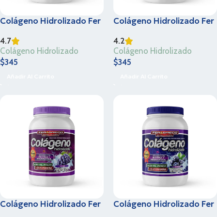
Colágeno Hidrolizado Fer
Colágeno Hidrolizado Fer
& Greco – Naranja – 1.1 Kg
& Greco – Frutos Rojos –
4.7
4.2
1.1 Kg
Colágeno Hidrolizado
Colágeno Hidrolizado
$
345
$
345
Añadir Al Carrito
Añadir Al Carrito
Colágeno Hidrolizado Fer
Colágeno Hidrolizado Fer
& Greco – Sabor Uva – 1.1
& Greco – Blueberry – 1.1