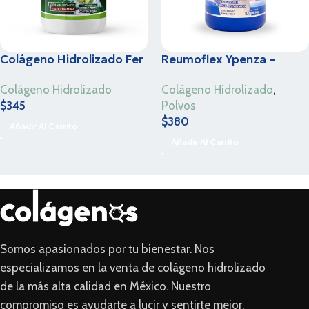
Colágeno Hidrolizado Fer
Reumoflex Ypenza –
& Greco – Manzana Verde
Sabor Coco- 1.1 Kg
Colágeno Hidrolizado
Colágeno Hidrolizado
,
– 1.1 Kg
$
345
Polvos
$
380
Añadir Al Carrito
Añadir Al Carrito
Somos apasionados por tu bienestar. Nos
especializamos en la venta de colágeno hidrolizado
de la más alta calidad en México. Nuestro
compromiso es ayudarte a lucir y sentirte mejor,