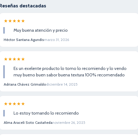
Reseñas destacadas
★★★★★
Muy buena atención y precio
Héctor Santana Agundis
marzo 31, 2026
★★★★★
Es un exelente producto lo tomo lo recomiendo y lo vendo
muy bueno buen sabor buena textura 100% recomendado
Adriana Chávez Grimaldo
diciembre 14, 2025
★★★★★
Lo estoy tomando lo recomiendo
Alma Araceli Soto Castañeda
noviembre 26, 2025