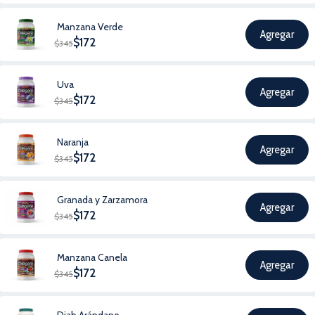
Manzana Verde
Agregar
$
172
$
345
Uva
Agregar
$
172
$
345
Naranja
Agregar
$
172
$
345
Granada y Zarzamora
Agregar
$
172
$
345
Manzana Canela
Agregar
$
172
$
345
Diab Arándano