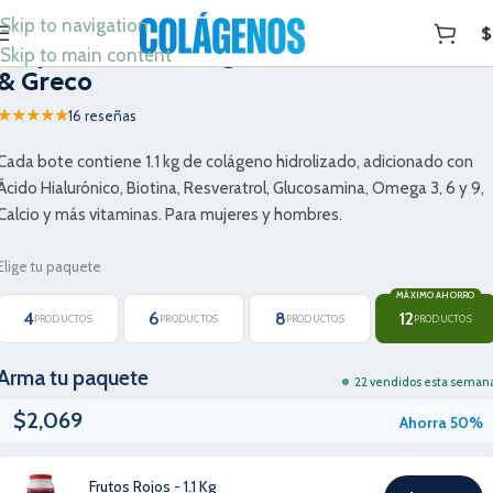
Skip to navigation
$
Paquete de 12 Colágenos Hidrolizados Fer
Skip to main content
& Greco
★★★★★
16 reseñas
Cada bote contiene 1.1 kg de colágeno hidrolizado, adicionado con
Ácido Hialurónico, Biotina, Resveratrol, Glucosamina, Omega 3, 6 y 9,
Calcio y más vitaminas. Para mujeres y hombres.
Elige tu paquete
MÁXIMO AHORRO
4
6
8
12
PRODUCTOS
PRODUCTOS
PRODUCTOS
PRODUCTOS
Arma tu paquete
22 vendidos esta seman
$
2,069
Ahorra 50%
Frutos Rojos - 1.1 Kg