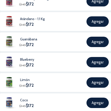
Agregar
$
172
$
345
Arándano - 1.1 Kg
Agregar
$
172
$
345
Guanábana
Agregar
$
172
$
345
Blueberry
Agregar
$
172
$
345
Limón
Agregar
$
172
$
345
Coco
Agregar
$
172
$
345