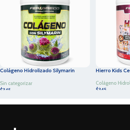
Colágeno Hidrolizado Silymarin
Hierro Kids Ce
Mango 1.1 kg
Colágeno Hidro
Sin categorizar
$
345
$
345